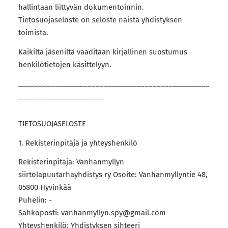
hallintaan liittyvän dokumentoinnin.
Tietosuojaseloste on seloste näistä yhdistyksen
toimista.
Kaikilta jäseniltä vaaditaan kirjallinen suostumus
henkilötietojen käsittelyyn.
_______________________________________________
_____________________
TIETOSUOJASELOSTE
1. Rekisterinpitäjä ja yhteyshenkilö
Rekisterinpitäjä: Vanhanmyllyn
siirtolapuutarhayhdistys ry Osoite: Vanhanmyllyntie 48,
05800 Hyvinkää
Puhelin: -
Sähköposti: vanhanmyllyn.spy@gmail.com
Yhteyshenkilö: Yhdistyksen sihteeri