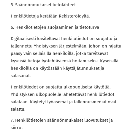
5. Säännönmukaiset tietolähteet
Henkilötietoja kerätään Rekisteröidyltä.
6. Henkilötietojen suojaaminen ja tietoturva
Digitaalisesti käsiteltävät henkilötiedot on suojattu ja
tallennettu Yhdistyksen Järjestelmään, johon on rajattu
pääsy vain sellaisilla henkilöillä, jotka tarvitsevat
kyseisiä tietoja työtehtäviensä hoitamiseksi. Kyseisillä
henkilöillä on käytössään käyttäjätunnukset ja
salasanat.
Henkilötiedot on suojattu ulkopuoliselta käytöltä.
Yhdistyksen ulkopuolelle lähetettävät henkilötiedot
salataan. Käytetyt työasemat ja tallennusmediat ovat
salattu.
7. Henkilötietojen säännönmukaiset luovutukset ja
siirrot