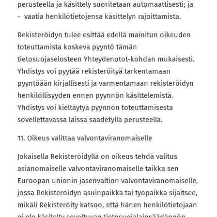
perusteella ja käsittely suoritetaan automaattisesti; ja
- vaatia henkilötietojensa käsittelyn rajoittamista.
Rekisteröidyn tulee esittää edellä mainitun oikeuden
toteuttamista koskeva pyyntö tämän
tietosuojaselosteen Yhteydenotot-kohdan mukaisesti.
Yhdistys voi pyytää rekisteröityä tarkentamaan
pyyntöään kirjallisesti ja varmentamaan rekisteröidyn
henkilöllisyyden ennen pyynnön käsittelemistä.
Yhdistys voi kieltäytyä pyynnön toteuttamisesta
sovellettavassa laissa säädetyllä perusteella.
11. Oikeus valittaa valvontaviranomaiselle
Jokaisella Rekisteröidyllä on oikeus tehdä valitus
asianomaiselle valvontaviranomaiselle taikka sen
Euroopan unionin jäsenvaltion valvontaviranomaiselle,
jossa Rekisteröidyn asuinpaikka tai työpaikka sijaitsee,
mikäli Rekisteröity katsoo, että hänen henkilötietojaan
ei ole käsitelty soveltuvan tietosuojalainsäädännön