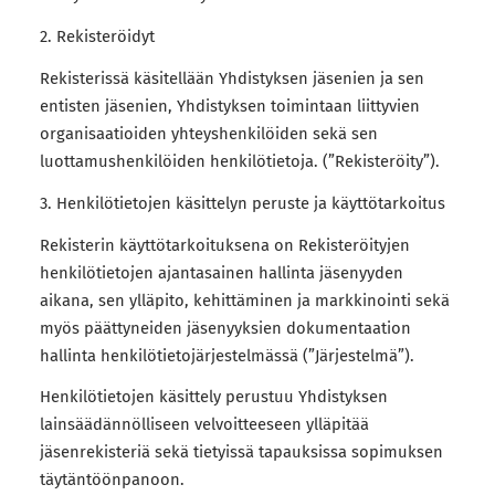
2. Rekisteröidyt
Rekisterissä käsitellään Yhdistyksen jäsenien ja sen
entisten jäsenien, Yhdistyksen toimintaan liittyvien
organisaatioiden yhteyshenkilöiden sekä sen
luottamushenkilöiden henkilötietoja. (”Rekisteröity”).
3. Henkilötietojen käsittelyn peruste ja käyttötarkoitus
Rekisterin käyttötarkoituksena on Rekisteröityjen
henkilötietojen ajantasainen hallinta jäsenyyden
aikana, sen ylläpito, kehittäminen ja markkinointi sekä
myös päättyneiden jäsenyyksien dokumentaation
hallinta henkilötietojärjestelmässä (”Järjestelmä”).
Henkilötietojen käsittely perustuu Yhdistyksen
lainsäädännölliseen velvoitteeseen ylläpitää
jäsenrekisteriä sekä tietyissä tapauksissa sopimuksen
täytäntöönpanoon.