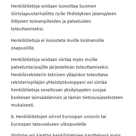
Henkilötietoja voidaan luovuttaa Suomen
Siirtolapuutarhaliitto ry:lle Yhdistyksen jäsenyyteen
liittyvien toimenpiteiden ja palveluiden
toteuttamiseksi.
Henkilötietoja ei luovuteta muille kolmansille
osapuolille.
Henkilötietoja voidaan siirtää myös muille
palveluntarjoajille Järjestelmän toteuttamiseksi.
Henkilörekisterin teknisen ylläpidon toteuttava
rekisterinpitäjän yhteistyökumppani voi siirtää
henkilötietoja soveltuvan yksityisyyden suojaa
koskevan lainsäädännön ja tämän tietosuojaselosteen
mukaisesti.
8. Henkilötietojen siirrot Euroopan unionin tai
Euroopan talousalueen ulkopuolelle
Yhdistys voi käyttää henkilötietojen käsittelyssä myös