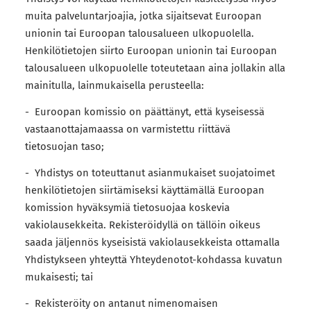
muita palveluntarjoajia, jotka sijaitsevat Euroopan
unionin tai Euroopan talousalueen ulkopuolella.
Henkilötietojen siirto Euroopan unionin tai Euroopan
talousalueen ulkopuolelle toteutetaan aina jollakin alla
mainitulla, lainmukaisella perusteella:
- Euroopan komissio on päättänyt, että kyseisessä
vastaanottajamaassa on varmistettu riittävä
tietosuojan taso;
- Yhdistys on toteuttanut asianmukaiset suojatoimet
henkilötietojen siirtämiseksi käyttämällä Euroopan
komission hyväksymiä tietosuojaa koskevia
vakiolausekkeita. Rekisteröidyllä on tällöin oikeus
saada jäljennös kyseisistä vakiolausekkeista ottamalla
Yhdistykseen yhteyttä Yhteydenotot-kohdassa kuvatun
mukaisesti; tai
- Rekisteröity on antanut nimenomaisen