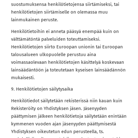
suostumuksensa henkilötietojensa siirtämiseksi, tai
henkilötietojen siirtämiselle on olemassa muu
lainmukainen peruste.
Henkilötietoihin ei anneta pääsyä enempää kuin on
välttämätöntä palveluiden toteuttamiseksi.
Henkilötietojen siirto Euroopan unionin tai Euroopan
talousalueen ulkopuolelle perustuu aina
voimassaolevaan henkilötietojen käsittelyä koskevaan
lainsäädäntöön ja toteutetaan kyseisen lainsäädännön
mukaisesti.
9. Henkilötietojen säilytysaika
Henkilötiedot säilytetään rekisterissä niin kauan kuin
Rekisteröity on Yhdistyksen jäsen. Jäsenyyden
päättymisen jälkeen henkilötietoja säilytetään enintään
kymmenen vuoden ajan jäsenyyden päättymisestä
Yhdistyksen oikeutetun edun perusteella, ts.