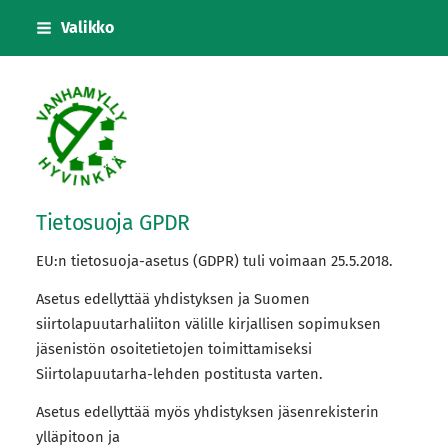
Siirry
Valikko
sivun
sisältöön
Vanhanmyllyn siirtolapuutarhayhdistys
Tietosuoja GPDR
EU:n tietosuoja-asetus (GDPR) tuli voimaan 25.5.2018.
Asetus edellyttää yhdistyksen ja Suomen
siirtolapuutarhaliiton välille kirjallisen sopimuksen
jäsenistön osoitetietojen toimittamiseksi
Siirtolapuutarha-lehden postitusta varten.
Asetus edellyttää myös yhdistyksen jäsenrekisterin
ylläpitoon ja