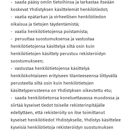
- saada pääsy omiin tietoihinsa ja tarkastaa itseään
koskevat Yhdistyksen käsittelemät henkilötiedot;
- vaatia epätarkan ja virheellisen henkilötiedon
oikaisua ja tietojen täydentämistä;
- vaatia henkilötietojensa poistamista;
- peruuttaa suostumuksensa ja vastustaa
henkilötietojensa käsittelyä siltä osin kuin
henkilötietojen käsittely perustuu rekisteröidyn
suostumukseen;
- vastustaa henkilötietojensa käsittelyä
henkilökohtaiseen erityiseen tilanteeseensa liittyvällä
perusteella siltä osin kuin henkilötietojen
käsittelyperusteena on Yhdistyksen oikeutettu etu;
- saada henkilötietonsa koneluettavassa muodossa ja
siirtää kyseiset tiedot toiselle rekisterinpitäjälle
edellyttäen, että rekisteröity on itse toimittanut
kyseiset henkilötiedot Yhdistykselle, Yhdistys käsittelee
kyseisiä henkilötietoja rekisteröidyn suostumuksen