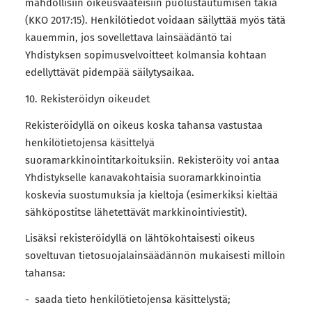
mahdollisiin oikeusvaateisiin puolustautumisen takia
(KKO 2017:15). Henkilötiedot voidaan säilyttää myös tätä
kauemmin, jos sovellettava lainsäädäntö tai
Yhdistyksen sopimusvelvoitteet kolmansia kohtaan
edellyttävät pidempää säilytysaikaa.
10. Rekisteröidyn oikeudet
Rekisteröidyllä on oikeus koska tahansa vastustaa
henkilötietojensa käsittelyä
suoramarkkinointitarkoituksiin. Rekisteröity voi antaa
Yhdistykselle kanavakohtaisia suoramarkkinointia
koskevia suostumuksia ja kieltoja (esimerkiksi kieltää
sähköpostitse lähetettävät markkinointiviestit).
Lisäksi rekisteröidyllä on lähtökohtaisesti oikeus
soveltuvan tietosuojalainsäädännön mukaisesti milloin
tahansa:
- saada tieto henkilötietojensa käsittelystä;