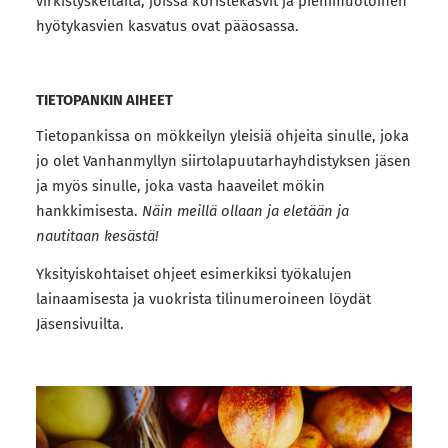
virkistyskeitaita, joissa koristekasvit ja pienimuotoinen
hyötykasvien kasvatus ovat pääosassa.
TIETOPANKIN AIHEET
Tietopankissa on mökkeilyn yleisiä ohjeita sinulle, joka
jo olet Vanhanmyllyn siirtolapuutarhayhdistyksen jäsen
ja myös sinulle, joka vasta haaveilet mökin
hankkimisesta.
Näin meillä ollaan ja eletään ja
nautitaan kesästä!
Yksityiskohtaiset ohjeet esimerkiksi työkalujen
lainaamisesta ja vuokrista tilinumeroineen löydät
Jäsensivuilta.