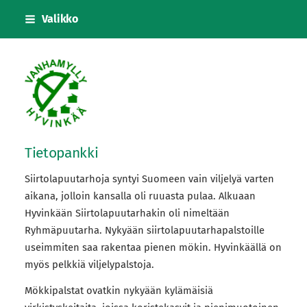
Siirry
Valikko
sivun
sisältöön
Vanhanmyllyn siirtolapuutarhayhdistys
Tietopankki
Siirtolapuutarhoja syntyi Suomeen vain viljelyä varten
aikana, jolloin kansalla oli ruuasta pulaa. Alkuaan
Hyvinkään Siirtolapuutarhakin oli nimeltään
Ryhmäpuutarha. Nykyään siirtolapuutarhapalstoille
useimmiten saa rakentaa pienen mökin. Hyvinkäällä on
myös pelkkiä viljelypalstoja.
Mökkipalstat ovatkin nykyään kylämäisiä