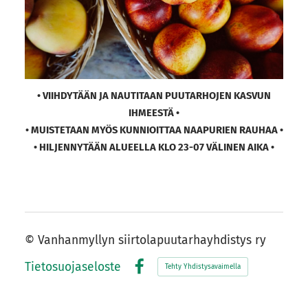
• VIIHDYTÄÄN JA NAUTITAAN PUUTARHOJEN KASVUN
IHMEESTÄ •
• MUISTETAAN MYÖS KUNNIOITTAA NAAPURIEN RAUHAA •
• HILJENNYTÄÄN ALUEELLA KLO 23-07 VÄLINEN AIKA •
©
Vanhanmyllyn siirtolapuutarhayhdistys ry
Tietosuojaseloste
Tehty Yhdistysavaimella
Facebook