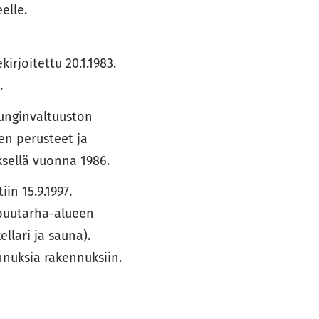
eelle.
irjoitettu 20.1.1983.
.
unginvaltuuston
en perusteet ja
sellä vuonna 1986.
in 15.9.1997.
apuutarha-alueen
llari ja sauna).
nnuksia rakennuksiin.