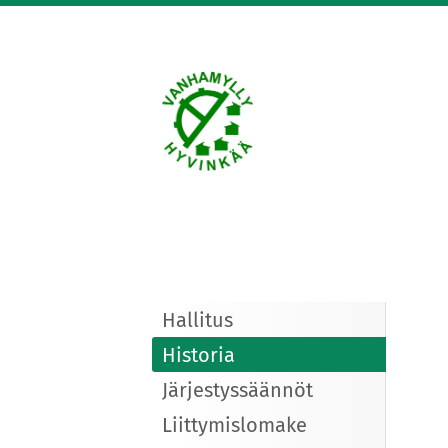
Siirry
sivun
sisältöön
Vanhanmyllyn siirto
Hallitus
Historia
Järjestyssäännöt
Liittymislomake