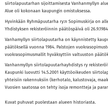
siirtolapuutarhan sijoittamisesta Vanhanmyllyn alu
Alue oli kokonaan kaupungin omistuksessa.
Hyvinkään Ryhmäpuutarha ry:n Sopimuskirja on allek
Yhdistyksen rekisteröinnin päätöspäivä oli 26.9.1984
Vanhamyllyn siirtolapuutarha on käynnistetty kaup
päätöksellä vuonna 1984. Palstojen vuokrasopimust
vuokrasopimusmallit hyväksyttiin valtuuston päätök
Vanhanmyllyn siirtolapuutarhayhdistys ry rekisteröiti
Kaupunki luovutti 14.5.2001 käyttöoikeuden siirtol
yhteisiin rakennuksiin (kerhotalo, kalustovaja, maake
Vuosien saatossa on tehty isoja remontteja ja para
Kuvat puhuvat puolestaan alueen historiasta.