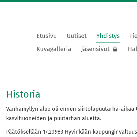
Etusivu
Uutiset
Yhdistys
Ti
lapuutarhayhdistys ry
Kuvagalleria
Jäsensivut
Hal
Historia
Vanhamyllyn alue oli ennen siirtolapuutarha-aika
kasvihuoneiden ja puutarhan aluetta.
Päätöksellään 17.2.1983 Hyvinkään kaupunginvaltuus