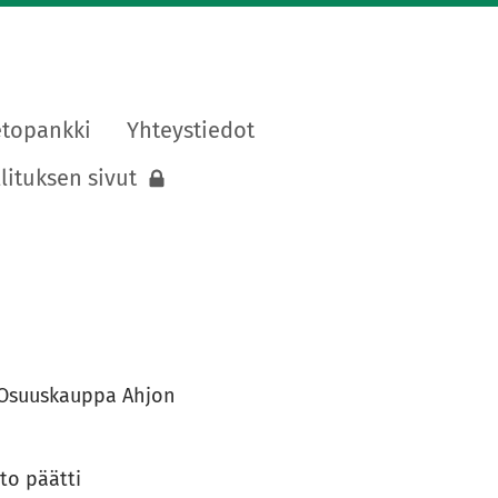
etopankki
Yhteystiedot
lituksen sivut
a Osuuskauppa Ahjon
to päätti