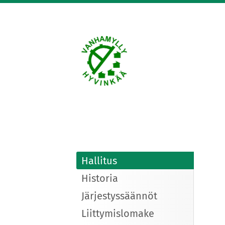
Siirry
sivun
sisältöön
Vanhanmyllyn siirto
Hallitus
Historia
Järjestyssäännöt
Liittymislomake