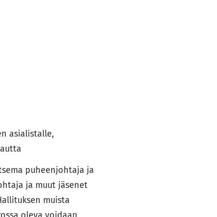
n asialistalle,
autta
itsema puheenjohtaja ja
htaja ja muut jäsenet
Hallituksen muista
orossa oleva voidaan