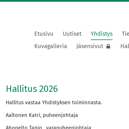
Etusivu
Uutiset
Yhdistys
Ti
lapuutarhayhdistys ry
Kuvagalleria
Jäsensivut
Hal
Hallitus 2026
Hallitus vastaa Yhdistyksen toiminnasta.
Aaltonen Katri, puheenjohtaja
Ahopelto Tapio, varapuheenjohtaja