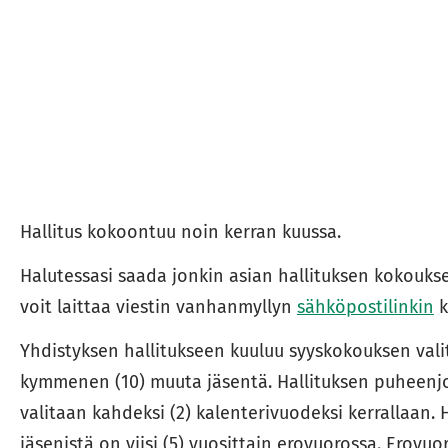
Hallitus kokoontuu noin kerran kuussa.
Halutessasi saada jonkin asian hallituksen kokoukse
voit laittaa viestin vanhanmyllyn
sähköpostilinkin
k
Yhdistyksen hallitukseen kuuluu syyskokouksen val
kymmenen (10) muuta jäsentä. Hallituksen puheenjo
valitaan kahdeksi (2) kalenterivuodeksi kerrallaan. 
jäsenistä on viisi (5) vuosittain erovuorossa. Erovu