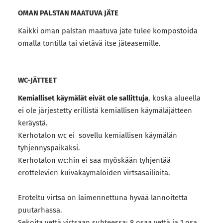
OMAN PALSTAN MAATUVA JÄTE
Kaikki oman palstan maatuva jäte tulee kompostoida
omalla tontilla tai vietävä itse jäteasemille.
WC-JÄTTEET
Kemialliset käymälät eivät ole sallittuja
, koska alueella
ei ole järjestetty erillistä kemiallisen käymäläjätteen
keräystä.
Kerhotalon wc ei sovellu kemiallisen käymälän
tyhjennyspaikaksi.
Kerhotalon wc:hin ei saa myöskään tyhjentää
erottelevien kuivakäymälöiden virtsasäiliöitä.
Eroteltu virtsa on laimennettuna hyvää lannoitetta
puutarhassa.
Sekoita vettä virtsaan suhteessa: 8 osaa vettä ja 1 osa