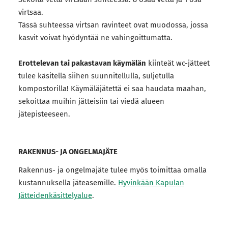
virtsaa.
Tässä suhteessa virtsan ravinteet ovat muodossa, jossa
kasvit voivat hyödyntää ne vahingoittumatta.
Erottelevan tai pakastavan käymälän
kiinteät wc-jätteet
tulee käsitellä siihen suunnitellulla, suljetulla
kompostorilla! Käymäläjätettä ei saa haudata maahan,
sekoittaa muihin jätteisiin tai viedä alueen
jätepisteeseen.
RAKENNUS- JA ONGELMAJÄTE
Rakennus- ja ongelmajäte tulee myös toimittaa omalla
kustannuksella jäteasemille.
Hyvinkään Kapulan
Jätteidenkäsittelyalue
.