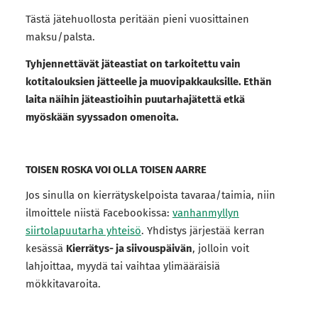
Tästä jätehuollosta peritään pieni vuosittainen
maksu/palsta.
Tyhjennettävät jäteastiat on tarkoitettu vain
kotitalouksien jätteelle ja muovipakkauksille. Ethän
laita näihin jäteastioihin puutarhajätettä etkä
myöskään syyssadon omenoita.
TOISEN ROSKA VOI OLLA TOISEN AARRE
Jos sinulla on kierrätyskelpoista tavaraa/taimia, niin
ilmoittele niistä Facebookissa:
vanhanmyllyn
siirtolapuutarha yhteisö
. Yhdistys järjestää kerran
kesässä
Kierrätys- ja siivouspäivän
, jolloin voit
lahjoittaa, myydä tai vaihtaa ylimääräisiä
mökkitavaroita.