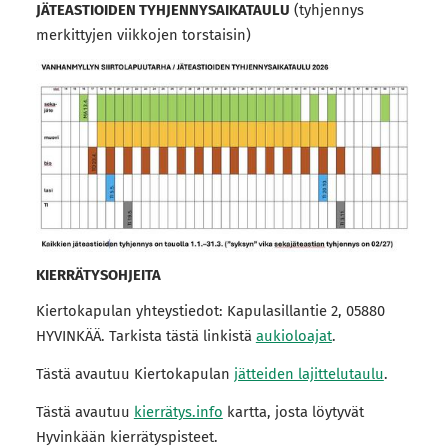
JÄTEASTIOIDEN TYHJENNYSAIKATAULU
(tyhjennys
merkittyjen viikkojen torstaisin)
KIERRÄTYSOHJEITA
Kiertokapulan yhteystiedot: Kapulasillantie 2, 05880
HYVINKÄÄ. Tarkista tästä linkistä
aukioloajat
.
Tästä avautuu Kiertokapulan
jätteiden lajittelutaulu
.
Tästä avautuu
kierrätys.info
kartta, josta löytyvät
Hyvinkään kierrätyspisteet.