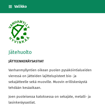
Siirry
Valikko
sivun
sisältöön
Vanhanmyllyn siirtolapuutarhayhdistys
Jätehuolto
JÄTTEENKERÄYSASTIAT
Vanhanmyllyntien oikean puolen pysäköintialueiden
vieressä on jätteiden lajittelupisteet bio- ja
sekajätteelle sekä muoville. Muovin erilliskeräystä
tehdään kesäaikaan.
Joen puoleisessa katoksessa on sekajäte, metalli- ja
lasinkeräysastiat.