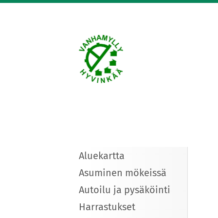
Siirry
sivun
sisältöön
Vanhanmyllyn siirto
Aluekartta
Asuminen mökeissä
Autoilu ja pysäköinti
Harrastukset