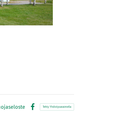
uojaseloste
Tehty Yhdistysavaimella
Facebook