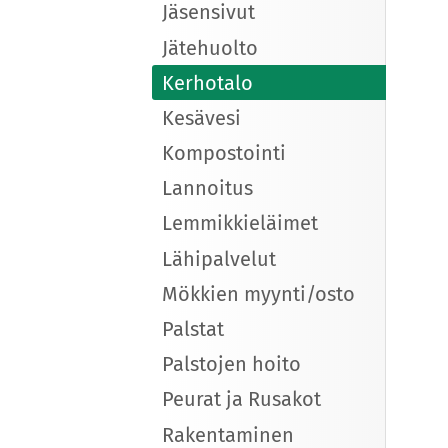
Jäsensivut
Jätehuolto
Kerhotalo
Kesävesi
Kompostointi
Lannoitus
Lemmikkieläimet
Lähipalvelut
Mökkien myynti/osto
Palstat
Palstojen hoito
Peurat ja Rusakot
Rakentaminen