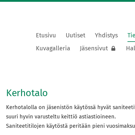
Etusivu
Uutiset
Yhdistys
Ti
lapuutarhayhdistys ry
Kuvagalleria
Jäsensivut
Hal
Kerhotalo
Kerhotalolla on jäsenistön käytössä hyvät saniteetiti
suuri hyvin varusteltu keittiö astiastioineen.
Saniteetitilojen käytöstä peritään pieni vuosimaks