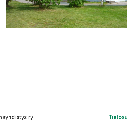
hayhdistys ry
Tietos