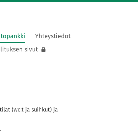
etopankki
Yhteystiedot
lituksen sivut
lat (wc:t ja suihkut) ja
u.