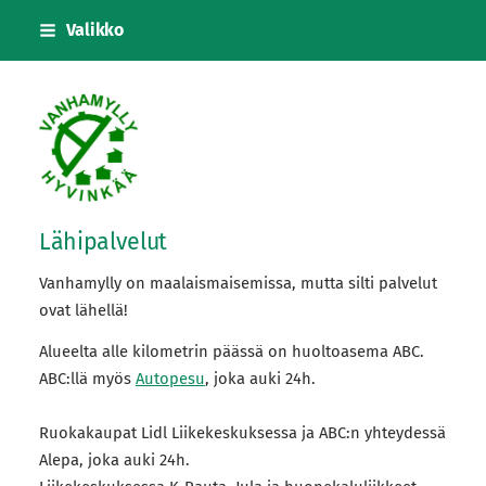
Siirry
Valikko
sivun
sisältöön
Vanhanmyllyn siirtolapuutarhayhdistys
Lähipalvelut
Vanhamylly on maalaismaisemissa, mutta silti palvelut
ovat lähellä!
Alueelta alle kilometrin päässä on huoltoasema ABC.
ABC:llä myös
Autopesu
, joka auki 24h.
Ruokakaupat Lidl Liikekeskuksessa ja ABC:n yhteydessä
Alepa, joka auki 24h.