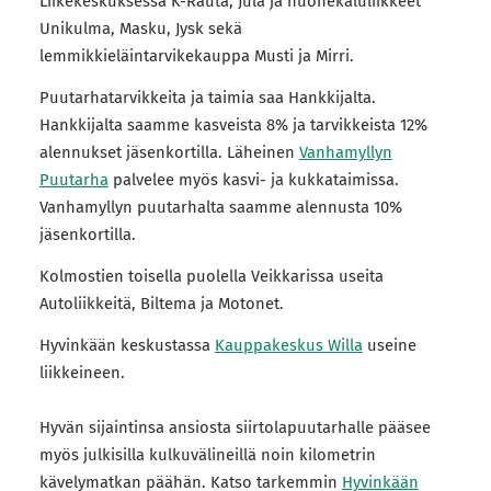
Liikekeskuksessa K-Rauta, Jula ja huonekaluliikkeet
Unikulma, Masku, Jysk sekä
lemmikkieläintarvikekauppa Musti ja Mirri.
Puutarhatarvikkeita ja taimia saa Hankkijalta.
Hankkijalta saamme kasveista 8% ja tarvikkeista 12%
alennukset jäsenkortilla. Läheinen
Vanhamyllyn
Puutarha
palvelee myös kasvi- ja kukkataimissa.
Vanhamyllyn puutarhalta saamme alennusta 10%
jäsenkortilla.
Kolmostien toisella puolella Veikkarissa useita
Autoliikkeitä, Biltema ja Motonet.
Hyvinkään keskustassa
Kauppakeskus Willa
useine
liikkeineen.
Hyvän sijaintinsa ansiosta siirtolapuutarhalle pääsee
myös julkisilla kulkuvälineillä noin kilometrin
kävelymatkan päähän. Katso tarkemmin
Hyvinkään