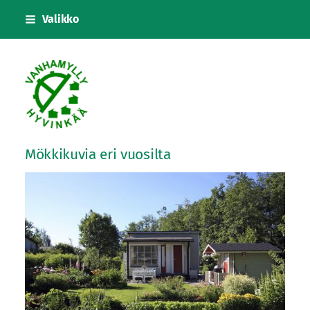
Siirry
Valikko
sivun
sisältöön
Vanhanmyllyn siirtolapuutarhayhdistys
Mökkikuvia eri vuosilta