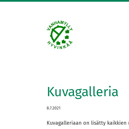
Siirry
sivun
sisältöön
Vanhanmyllyn siirto
Kuvagalleria
8.7.2021
Kuvagalleriaan on lisätty kaikkien