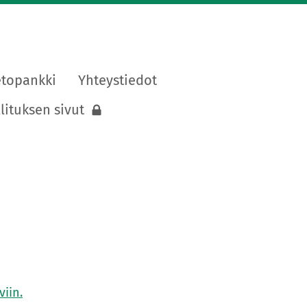
etopankki
Yhteystiedot
lituksen sivut
iin.