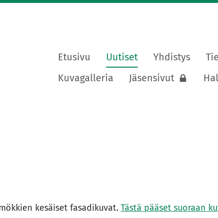
Etusivu
Uutiset
Yhdistys
Ti
lapuutarhayhdistys ry
Kuvagalleria
Jäsensivut
Hal
 mökkien kesäiset fasadikuvat.
Tästä pääset suoraan kuv