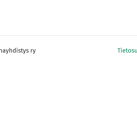
hayhdistys ry
Tietos