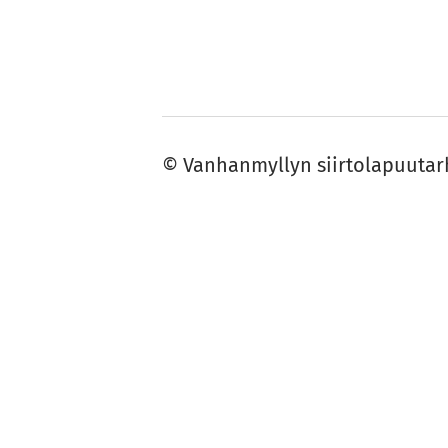
©
Vanhanmyllyn siirtolapuutar